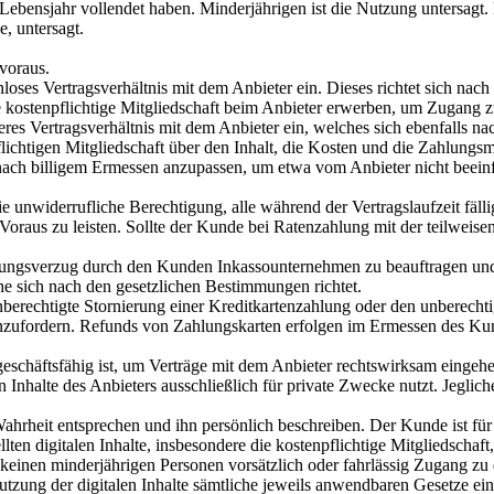
 Lebensjahr vollendet haben. Minderjährigen ist die Nutzung untersagt. E
, untersagt.
 voraus.
nloses Vertragsverhältnis mit dem Anbieter ein. Dieses richtet sich na
kostenpflichtige Mitgliedschaft beim Anbieter erwerben, um Zugang zu 
eres Vertragsverhältnis mit dem Anbieter ein, welches sich ebenfalls 
ichtigen Mitgliedschaft über den Inhalt, die Kosten und die Zahlungsmo
it nach billigem Ermessen anzupassen, um etwa vom Anbieter nicht bee
die unwiderrufliche Berechtigung, alle während der Vertragslaufzeit f
oraus zu leisten. Sollte der Kunde bei Ratenzahlung mit der teilweise
ahlungsverzug durch den Kunden Inkassounternehmen zu beauftragen un
he sich nach den gesetzlichen Bestimmungen richtet.
unberechtigte Stornierung einer Kreditkartenzahlung oder den unberecht
zufordern. Refunds von Zahlungskarten erfolgen im Ermessen des Kun
 geschäftsfähig ist, um Verträge mit dem Anbieter rechtswirksam eingeh
len Inhalte des Anbieters ausschließlich für private Zwecke nutzt. Jeg
hrheit entsprechen und ihn persönlich beschreiben. Der Kunde ist für a
lten digitalen Inhalte, insbesondere die kostenpflichtige Mitgliedschaft
 keinen minderjährigen Personen vorsätzlich oder fahrlässig Zugang zu 
utzung der digitalen Inhalte sämtliche jeweils anwendbaren Gesetze ein