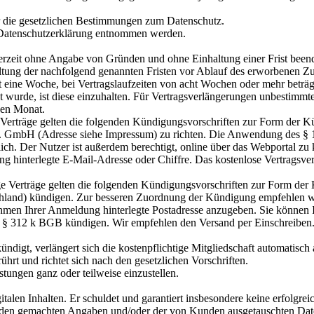
r die gesetzlichen Bestimmungen zum Datenschutz.
r Datenschutzerklärung entnommen werden.
erzeit ohne Angabe von Gründen und ohne Einhaltung einer Frist been
altung der nachfolgend genannten Fristen vor Ablauf des erworbenen Z
t eine Woche, bei Vertragslaufzeiten von acht Wochen oder mehr beträ
nt wurde, ist diese einzuhalten. Für Vertragsverlängerungen unbestimmt
nen Monat.
 Verträge gelten die folgenden Kündigungsvorschriften zur Form der K
.I.E. GmbH (Adresse siehe Impressum) zu richten. Die Anwendung des 
glich. Der Nutzer ist außerdem berechtigt, online über das Webportal z
g hinterlegte E-Mail-Adresse oder Chiffre. Das kostenlose Vertragsver
e Verträge gelten die folgenden Kündigungsvorschriften zur Form der
nd) kündigen. Zur besseren Zuordnung der Kündigung empfehlen wir
men Ihrer Anmeldung hinterlegte Postadresse anzugeben. Sie können Ihr
 312 k BGB kündigen. Wir empfehlen den Versand per Einschreiben. D
ündigt, verlängert sich die kostenpflichtige Mitgliedschaft automatisc
hrt und richtet sich nach den gesetzlichen Vorschriften.
istungen ganz oder teilweise einzustellen.
gitalen Inhalten. Er schuldet und garantiert insbesondere keine erfolgre
unden gemachten Angaben und/oder der von Kunden ausgetauschten Daten