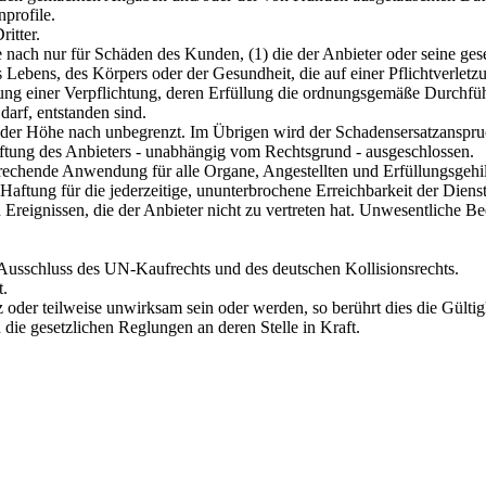
profile.
itter.
ach nur für Schäden des Kunden, (1) die der Anbieter oder seine geset
s Lebens, des Körpers oder der Gesundheit, die auf einer Pflichtverletzu
zung einer Verpflichtung, deren Erfüllung die ordnungsgemäße Durchfüh
arf, entstanden sind.
(2) der Höhe nach unbegrenzt. Im Übrigen wird der Schadensersatzanspr
Haftung des Anbieters - unabhängig vom Rechtsgrund - ausgeschlossen.
echende Anwendung für alle Organe, Angestellten und Erfüllungsgehil
ftung für die jederzeitige, ununterbrochene Erreichbarkeit der Dienst
eignissen, die der Anbieter nicht zu vertreten hat. Unwesentliche Bee
 Ausschluss des UN-Kaufrechts und des deutschen Kollisionsrechts.
t.
oder teilweise unwirksam sein oder werden, so berührt dies die Gülti
die gesetzlichen Reglungen an deren Stelle in Kraft.