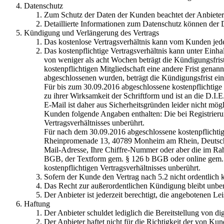
Datenschutz
Zum Schutz der Daten der Kunden beachtet der Anbiete
Detaillierte Informationen zum Datenschutz können de
Kündigung und Verlängerung des Vertrags
Das kostenlose Vertragsverhältnis kann vom Kunden jed
Das kostenpflichtige Vertragsverhältnis kann unter Einh
von weniger als acht Wochen beträgt die Kündigungsfris
kostenpflichtigen Mitgliedschaft eine andere Frist genan
abgeschlossenen wurden, beträgt die Kündigungsfrist ei
Für bis zum 30.09.2016 abgeschlossene kostenpflichtige
zu ihrer Wirksamkeit der Schriftform und ist an die D
E-Mail ist daher aus Sicherheitsgründen leider nicht mö
Kunden folgende Angaben enthalten: Die bei Registrierun
Vertragsverhältnisses unberührt.
Für nach dem 30.09.2016 abgeschlossene kostenpflichtig
Rheinpromenade 13, 40789 Monheim am Rhein, Deutschla
Mail-Adresse, Ihre Chiffre-Nummer oder aber die im Rah
BGB, der Textform gem. § 126 b BGB oder online gem. §
kostenpflichtigen Vertragsverhältnisses unberührt.
Sofern der Kunde den Vertrag nach 5.2 nicht ordentlich k
Das Recht zur außerordentlichen Kündigung bleibt unberü
Der Anbieter ist jederzeit berechtigt, die angebotenen Le
Haftung
Der Anbieter schuldet lediglich die Bereitstellung von di
Der Anbieter haftet nicht für die Richtigkeit der von K