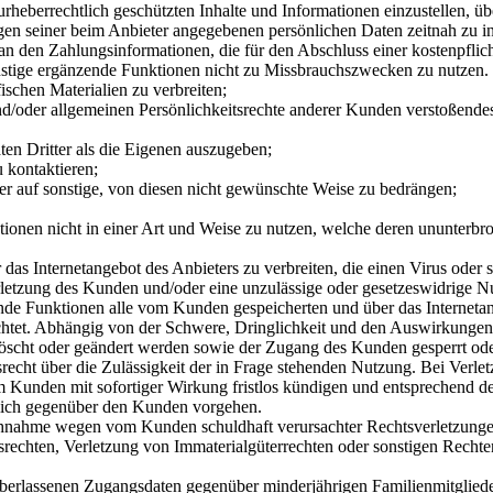
urheberrechtlich geschützten Inhalte und Informationen einzustellen, üb
en seiner beim Anbieter angegebenen persönlichen Daten zeitnah zu inf
an den Zahlungsinformationen, die für den Abschluss einer kostenpflic
onstige ergänzende Funktionen nicht zu Missbrauchszwecken zu nutzen. 
ischen Materialien zu verbreiten;
/oder allgemeinen Persönlichkeitsrechte anderer Kunden verstoßendes M
en Dritter als die Eigenen auszugeben;
 kontaktieren;
r auf sonstige, von diesen nicht gewünschte Weise zu bedrängen;
ktionen nicht in einer Art und Weise zu nutzen, welche deren ununterbr
das Internetangebot des Anbieters zu verbreiten, die einen Virus oder 
rletzung des Kunden und/oder eine unzulässige oder gesetzeswidrige Nu
zende Funktionen alle vom Kunden gespeicherten und über das Internetan
lichtet. Abhängig von der Schwere, Dringlichkeit und den Auswirkunge
elöscht oder geändert werden sowie der Zugang des Kunden gesperrt o
srecht über die Zulässigkeit der in Frage stehenden Nutzung. Bei Verl
em Kunden mit sofortiger Wirkung fristlos kündigen und entsprechend
tlich gegenüber den Kunden vorgehen.
uchnahme wegen vom Kunden schuldhaft verursachter Rechtsverletzungen
rechten, Verletzung von Immaterialgüterrechten oder sonstigen Rechte
überlassenen Zugangsdaten gegenüber minderjährigen Familienmitgliede