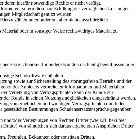
er deren hierfür notwendige Rechte er nicht verfügt.
ormieren, sofern diese zur Erfüllung der vertraglichen Leistungen
htigen Mitgliedschaft genutzt wurden.
Hierzu zählen unter anderem, aber nicht ausschließlich:
aterial oder in sonstiger Weise rechtswidriges Material zu
ochene Erreichbarkeit für andere Kunden nachteilig beeinflussen oder
sonstige Schadsoftware enthalten.
tzung sowie zur Sicherstellung des störungsfreien Betriebs und der
gebot des Anbieters verbreiteten Informationen und Materialien
n der Verletzung von Vertragspflichten kann der Kunde zur
der der Kunde in seinen Nutzungsmöglichkeiten eingeschränkt werden.
etzung von erheblichen und wichtigen Vertragspflichten durch den
 der gesetzlichen Bestimmungen Schadensersatzansprüche gegenüber
 und/oder Verletzungen von Rechten Dritter (wie z.B. bei übler
n Dritter) von sämtlichen sich daraus ergebenden Ansprüchen Dritter
rn, Freunden, Bekannten oder sonstigen Dritten.