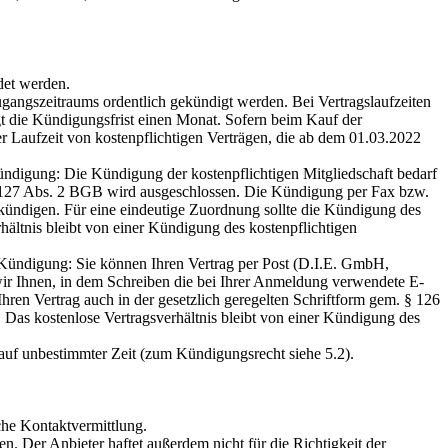
det werden.
ugangszeitraums ordentlich gekündigt werden. Bei Vertragslaufzeiten
gt die Kündigungsfrist einen Monat. Sofern beim Kauf der
er Laufzeit von kostenpflichtigen Verträgen, die ab dem 01.03.2022
ündigung: Die Kündigung der kostenpflichtigen Mitgliedschaft bedarf
§ 127 Abs. 2 BGB wird ausgeschlossen. Die Kündigung per Fax bzw.
u kündigen. Für eine eindeutige Zuordnung sollte die Kündigung des
hältnis bleibt von einer Kündigung des kostenpflichtigen
 Kündigung: Sie können Ihren Vertrag per Post (D.I.E. GmbH,
 Ihnen, in dem Schreiben die bei Ihrer Anmeldung verwendete E-
en Vertrag auch in der gesetzlich geregelten Schriftform gem. § 126
as kostenlose Vertragsverhältnis bleibt von einer Kündigung des
h auf unbestimmter Zeit (zum Kündigungsrecht siehe 5.2).
iche Kontaktvermittlung.
. Der Anbieter haftet außerdem nicht für die Richtigkeit der