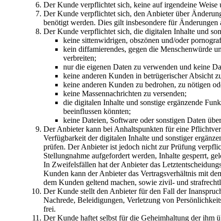
Der Kunde verpflichtet sich, keine auf irgendeine Weise 
Der Kunde verpflichtet sich, den Anbieter über Änderung
benötigt werden. Dies gilt insbesondere für Änderungen 
Der Kunde verpflichtet sich, die digitalen Inhalte und s
keine sittenwidrigen, obszönen und/oder pornograf
kein diffamierendes, gegen die Menschenwürde und
verbreiten;
nur die eigenen Daten zu verwenden und keine Dat
keine anderen Kunden in betrügerischer Absicht zu
keine anderen Kunden zu bedrohen, zu nötigen ode
keine Massennachrichten zu versenden;
die digitalen Inhalte und sonstige ergänzende Fun
beeinflussen könnten;
keine Dateien, Software oder sonstigen Daten über 
Der Anbieter kann bei Anhaltspunkten für eine Pflichtve
Verfügbarkeit der digitalen Inhalte und sonstiger ergän
prüfen. Der Anbieter ist jedoch nicht zur Prüfung verpf
Stellungnahme aufgefordert werden, Inhalte gesperrt, g
In Zweifelsfällen hat der Anbieter das Letztentscheidung
Kunden kann der Anbieter das Vertragsverhältnis mit d
dem Kunden geltend machen, sowie zivil- und strafrech
Der Kunde stellt den Anbieter für den Fall der Inanspr
Nachrede, Beleidigungen, Verletzung von Persönlichkeits
frei.
Der Kunde haftet selbst für die Geheimhaltung der ihm 